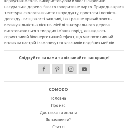
корпусних меблів, використовуючи в якості сировини
натуральне дерево, багато говорити не варто. Природна краса
текстури, екологічна чистота продукту, простота і легкість
догляду - всі ці якості важливі, і як і раніше приваблюють
велику кількість клієнтів. Меблі з натурального дерева
виготовляються з твердих і м'яких порід, які надають
сприятливий біоенергетичний ефект, що має позитивний
вплив на настрій і самопочуття власників подібних меблів.
Слідкуйте за нами та пізнавайте нас краще!
COMODO
Головна
Про нас
Доставка та оплата
Як замовити?
Статті