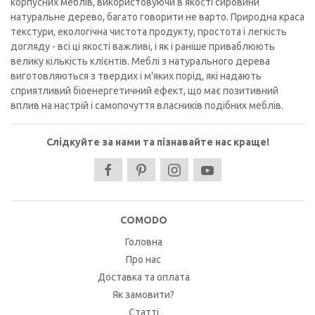
корпусних меблів, використовуючи в якості сировини
натуральне дерево, багато говорити не варто. Природна краса
текстури, екологічна чистота продукту, простота і легкість
догляду - всі ці якості важливі, і як і раніше приваблюють
велику кількість клієнтів. Меблі з натурального дерева
виготовляються з твердих і м'яких порід, які надають
сприятливий біоенергетичний ефект, що має позитивний
вплив на настрій і самопочуття власників подібних меблів.
Слідкуйте за нами та пізнавайте нас краще!
COMODO
Головна
Про нас
Доставка та оплата
Як замовити?
Статті