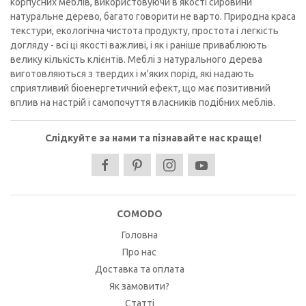
корпусних меблів, використовуючи в якості сировини
натуральне дерево, багато говорити не варто. Природна краса
текстури, екологічна чистота продукту, простота і легкість
догляду - всі ці якості важливі, і як і раніше приваблюють
велику кількість клієнтів. Меблі з натурального дерева
виготовляються з твердих і м'яких порід, які надають
сприятливий біоенергетичний ефект, що має позитивний
вплив на настрій і самопочуття власників подібних меблів.
Слідкуйте за нами та пізнавайте нас краще!
COMODO
Головна
Про нас
Доставка та оплата
Як замовити?
Статті